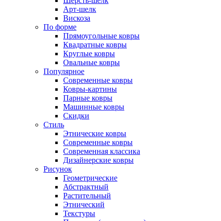
Шерсть-шелк
Арт-шелк
Вискоза
По форме
Прямоугольные ковры
Квадратные ковры
Круглые ковры
Овальные ковры
Популярное
Современные ковры
Ковры-картины
Парные ковры
Машинные ковры
Скидки
Стиль
Этнические ковры
Современные ковры
Современная классика
Дизайнерские ковры
Рисунок
Геометрические
Абстрактный
Растительный
Этнический
Текстуры