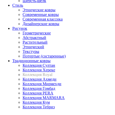
Шерсть-шелк
Стиль
Этнические ковры
Современные ковры
Современная классика
Дизайнерские ковры
Рисунок
Геометрические
Абстрактный
Растительный
Этнический
Текстуры
Потертые (состаренные)
Традиционные ковры
Коллекция Султан
Коллекция Хереке
Коллекция Royal
Коллекция Ахмеди
Коллекция Мирмехди
Коллекция Гомбад
Коллекция PERA
Коллекция MARMARA
Коллекция Кум
Коллекция Тебриз