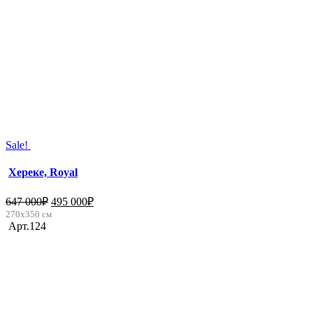
Sale!
Хереке, Royal
647 000
₽
495 000
₽
270х350 см
Арт.124