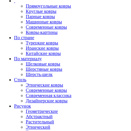
Прямоугольные ковры
Круглые ковры
Парные ковры
Машинные ковры
Современные ковры
Ковры-картины
По стране
Турецкие ковры
Иранские ковры
Китайские ковры
По материалу
Шелковые ковры
Шерстяные ковры
Шерсть-шелк
Стиль
Этнические ковры
Современные ковры
Современная классика
Дизайнерские ковры
Рисунок
Геометрические
Абстрактный
Растительный
Этнический