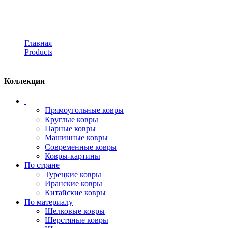
примеркой
Главная
Products
Коллекция Royal
Коллекции
Прямоугольные ковры
Круглые ковры
Парные ковры
Машинные ковры
Современные ковры
Ковры-картины
По стране
Турецкие ковры
Иранские ковры
Китайские ковры
По материалу
Шелковые ковры
Шерстяные ковры