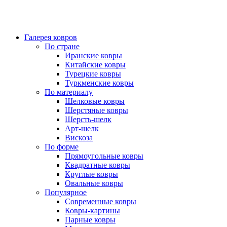
Галерея ковров
По стране
Иранские ковры
Китайские ковры
Турецкие ковры
Туркменские ковры
По материалу
Шелковые ковры
Шерстяные ковры
Шерсть-шелк
Арт-шелк
Вискоза
По форме
Прямоугольные ковры
Квадратные ковры
Круглые ковры
Овальные ковры
Популярное
Современные ковры
Ковры-картины
Парные ковры