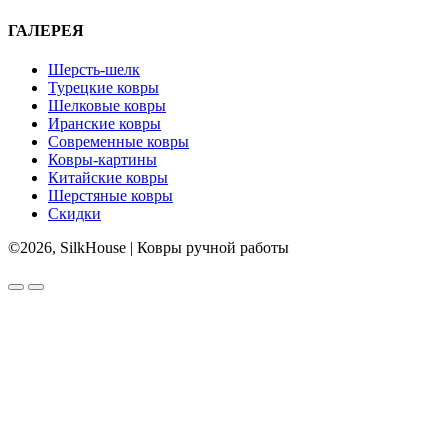
ГАЛЕРЕЯ
Шерсть-шелк
Турецкие ковры
Шелковые ковры
Иранские ковры
Современные ковры
Ковры-картины
Китайские ковры
Шерстяные ковры
Скидки
©2026, SilkHouse | Ковры ручной работы