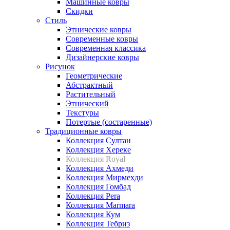
Машинные ковры
Скидки
Стиль
Этнические ковры
Современные ковры
Современная классика
Дизайнерские ковры
Рисунок
Геометрические
Абстрактный
Растительный
Этнический
Текстуры
Потертые (состаренные)
Традиционные ковры
Коллекция Султан
Коллекция Хереке
Коллекция Royal
Коллекция Ахмеди
Коллекция Мирмехди
Коллекция Гомбад
Коллекция Pera
Коллекция Marmara
Коллекция Кум
Коллекция Тебриз