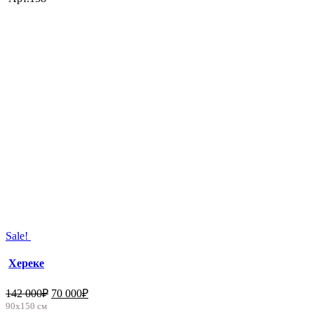
Sale!
Хереке
142 000
₽
70 000
₽
90х150 см