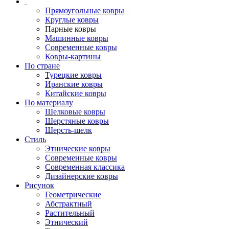
Прямоугольные ковры
Круглые ковры
Парные ковры
Машинные ковры
Современные ковры
Ковры-картины
По стране
Турецкие ковры
Иранские ковры
Китайские ковры
По материалу
Шелковые ковры
Шерстяные ковры
Шерсть-шелк
Стиль
Этнические ковры
Современные ковры
Современная классика
Дизайнерские ковры
Рисунок
Геометрические
Абстрактный
Растительный
Этнический