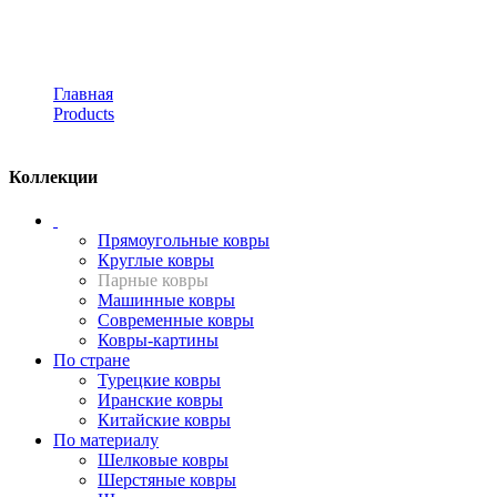
примеркой
Главная
Products
Парные ковры
Коллекции
Прямоугольные ковры
Круглые ковры
Парные ковры
Машинные ковры
Современные ковры
Ковры-картины
По стране
Турецкие ковры
Иранские ковры
Китайские ковры
По материалу
Шелковые ковры
Шерстяные ковры