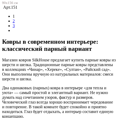
90х156 см
Арт.151
1
2
3
Ковры в современном интерьере:
классический парный вариант
Магазин ковров SilkHouse предлагает купить парные ковры из
шерсти и шелка. Традиционные парные ковры представлены
в коллекциях «Чинар», «Хереке», «Султан», «Райский сад».
Они выполнены вручную из натуральных материалов: смеси
шерсти и шелка.
Два одинаковых (парных) ковра в интерьере «для тепла и
уюта» — самый простой и элегантный вариант. Не нужно
думать над сочетанием узоров, фактур и размеров.
Человеческий глаз всегда хорошо воспринимает чередование
и повторение. В такой комнате будет спокойно и приятно
находиться. Глаз будет отдыхать, а интерьер составит единую
концепцию.