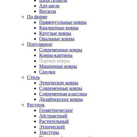
Шерсть-шелк
Арт-шелк
Вискоза
По форме
Прямоугольные ковры
Квадратные ковры
Круглые ковры
Овальные ковры
Популярное
Современные ковры
Ковры-картины
Парные ковры
Машинные ковры
Скидки
Стиль
Этнические ковры
Современные ковры
Современная классика
Дизайнерские ковры
Рисунок
Геометрические
Абстрактный
Растительный
Этнический
Текстуры