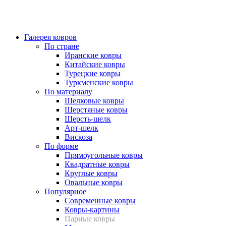
Галерея ковров
По стране
Иранские ковры
Китайские ковры
Турецкие ковры
Туркменские ковры
По материалу
Шелковые ковры
Шерстяные ковры
Шерсть-шелк
Арт-шелк
Вискоза
По форме
Прямоугольные ковры
Квадратные ковры
Круглые ковры
Овальные ковры
Популярное
Современные ковры
Ковры-картины
Парные ковры