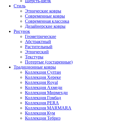
Шерсть-шелк
Стиль
Этнические ковры
Современные ковры
Современная классика
Дизайнерские ковры
Рисунок
Геометрические
Абстрактный
Растительный
Этнический
Текстуры
Потертые (состаренные)
Традиционные ковры
Коллекция Султан
Коллекция Хереке
Коллекция Royal
Коллекция Ахмеди
Коллекция Мирмехди
Коллекция Гомбад
Коллекция PERA
Коллекция MARMARA
Коллекция Кум
Коллекция Тебриз