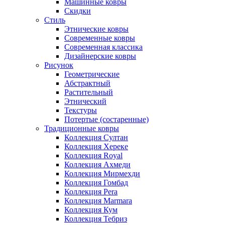
Машинные ковры
Скидки
Стиль
Этнические ковры
Современные ковры
Современная классика
Дизайнерские ковры
Рисунок
Геометрические
Абстрактный
Растительный
Этнический
Текстуры
Потертые (состаренные)
Традиционные ковры
Коллекция Султан
Коллекция Хереке
Коллекция Royal
Коллекция Ахмеди
Коллекция Мирмехди
Коллекция Гомбад
Коллекция Pera
Коллекция Marmara
Коллекция Кум
Коллекция Тебриз