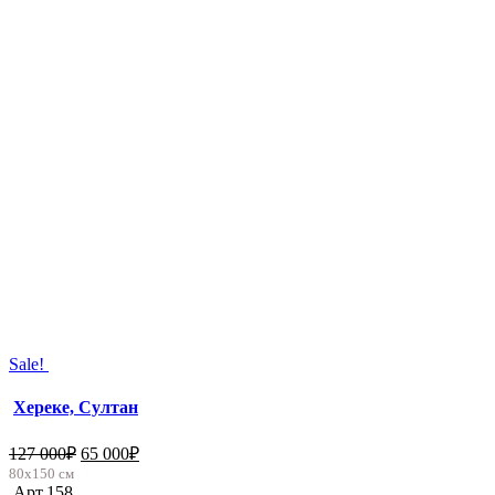
Sale!
Хереке, Султан
127 000
₽
65 000
₽
80х150 см
Арт.158