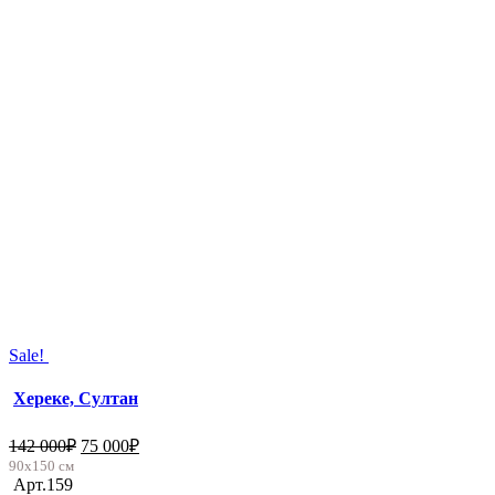
Sale!
Хереке, Султан
142 000
₽
75 000
₽
90х150 см
Арт.159