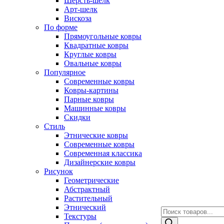
Шерсть-шелк
Арт-шелк
Вискоза
По форме
Прямоугольные ковры
Квадратные ковры
Круглые ковры
Овальные ковры
Популярное
Современные ковры
Ковры-картины
Парные ковры
Машинные ковры
Скидки
Стиль
Этнические ковры
Современные ковры
Современная классика
Дизайнерские ковры
Рисунок
Геометрические
Абстрактный
Растительный
Этнический
Поиск
Текстуры
товаров