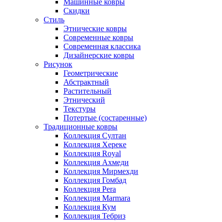
Машинные ковры
Скидки
Стиль
Этнические ковры
Современные ковры
Современная классика
Дизайнерские ковры
Рисунок
Геометрические
Абстрактный
Растительный
Этнический
Текстуры
Потертые (состаренные)
Традиционные ковры
Коллекция Султан
Коллекция Хереке
Коллекция Royal
Коллекция Ахмеди
Коллекция Мирмехди
Коллекция Гомбад
Коллекция Pera
Коллекция Marmara
Коллекция Кум
Коллекция Тебриз