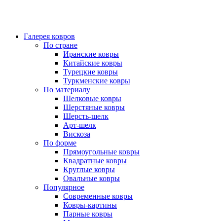
Галерея ковров
По стране
Иранские ковры
Китайские ковры
Турецкие ковры
Туркменские ковры
По материалу
Шелковые ковры
Шерстяные ковры
Шерсть-шелк
Арт-шелк
Вискоза
По форме
Прямоугольные ковры
Квадратные ковры
Круглые ковры
Овальные ковры
Популярное
Современные ковры
Ковры-картины
Парные ковры